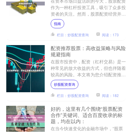
在资本市场日益活跃的今天，股票配资
作为一种杠杆投资工具，吸引了众多投
资者的关注。然而，股票配资经营并非
简单的资金借贷，而是涉及金融合规、
指南
风险管理和客户服务的复杂....
栏目：炒股配资查询
阅读：173
配资推荐股票：高收益策略与风险
规避指南
在股市投资中，配资（杠杆交易）是一
种常见的放大收益的方式，但也伴随着
较高的风险。本文将为您介绍配资推荐
股票的高收益策略，并提供风险规避的
炒股配资查询
实用指南，帮助您在追求高....
栏目：炒股配资查询
阅读：182
好的，这里有几个围绕“股票配资
合作”关键词、适合百度收录的标
题，均在以内：
在当今快速变化的金融市场中，“股票