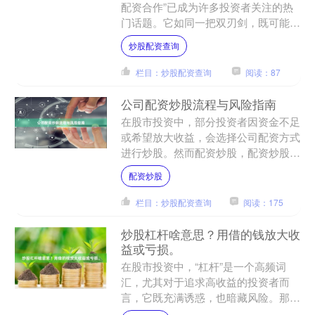
配资合作”已成为许多投资者关注的热
门话题。它如同一把双刃剑，既可能放
大收益，也可能加剧风险。理解其运作
炒股配资查询
机制、潜在机遇与必要警惕....
栏目：炒股配资查询
阅读：87
公司配资炒股流程与风险指南
在股市投资中，部分投资者因资金不足
或希望放大收益，会选择公司配资方式
进行炒股。然而配资炒股，配资炒股在
放大收益的同时也显著放大了风险。本
配资炒股
文将系统梳理公司配资炒股....
栏目：炒股配资查询
阅读：175
炒股杠杆啥意思？用借的钱放大收
益或亏损。
在股市投资中，“杠杆”是一个高频词
汇，尤其对于追求高收益的投资者而
言，它既充满诱惑，也暗藏风险。那
么，**炒股杠杆啥意思？** 简单来说，