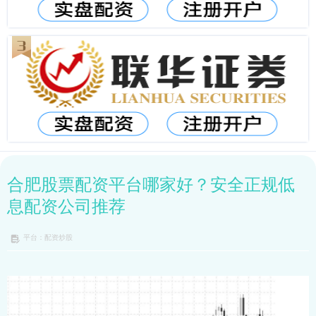
合肥股票配资平台哪家好？安全正规低
息配资公司推荐
平台：配资炒股