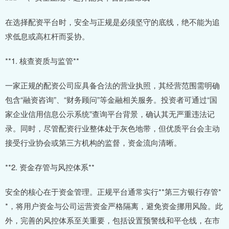
在选择配资平台时，安全与正规是必须坚守的底线，绝不能为追
求低息或高杠杆而妥协。
**1. 核查资质与监管**
一家正规的配资公司应具备合法的营业执照，其经营范围需明确
包含“融资咨询”、“财务顾问”等金融相关服务。投资者可通过“国
家企业信用信息公示系统”查询平台背景，确认其无严重违法记
录。同时，尽管配资行业整体处于灰色地带，但优质平台会主动
接受行业协会或第三方机构的监督，资金流向清晰。
**2. 资金存管与风控体系**
安全的核心在于资金管理。正规平台通常实行**第三方银行存管*
*，将用户资金与公司运营资金严格隔离，避免资金挪用风险。此
外，完善的风控体系至关重要，包括设置预警线和平仓线，在市