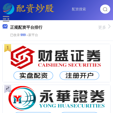
正规配资平台排行
更多
已收录
999
+家平台