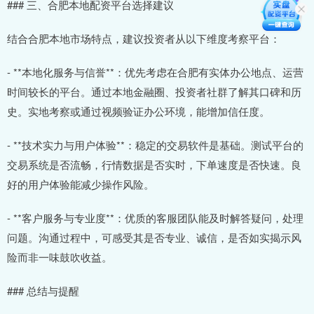
### 三、合肥本地配资平台选择建议
结合合肥本地市场特点，建议投资者从以下维度考察平台：
- **本地化服务与信誉**：优先考虑在合肥有实体办公地点、运营
时间较长的平台。通过本地金融圈、投资者社群了解其口碑和历
史。实地考察或通过视频验证办公环境，能增加信任度。
- **技术实力与用户体验**：稳定的交易软件是基础。测试平台的
交易系统是否流畅，行情数据是否实时，下单速度是否快速。良
好的用户体验能减少操作风险。
- **客户服务与专业度**：优质的客服团队能及时解答疑问，处理
问题。沟通过程中，可感受其是否专业、诚信，是否如实揭示风
险而非一味鼓吹收益。
### 总结与提醒