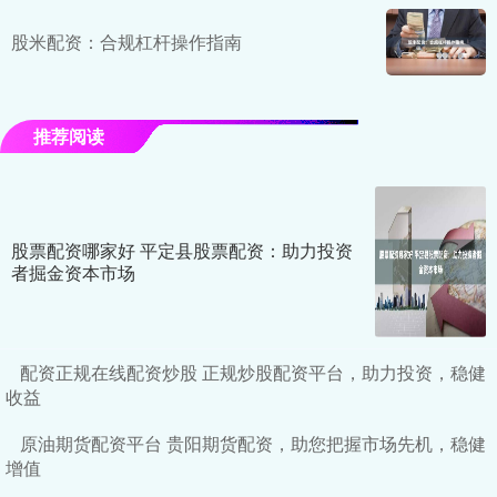
股米配资：合规杠杆操作指南
推荐阅读
股票配资哪家好 平定县股票配资：助力投资
者掘金资本市场
配资正规在线配资炒股 正规炒股配资平台，助力投资，稳健
收益
原油期货配资平台 贵阳期货配资，助您把握市场先机，稳健
增值