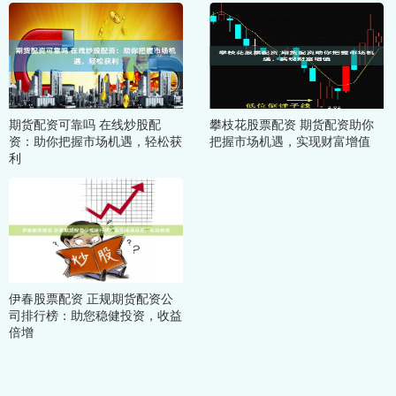
期货配资可靠吗 在线炒股配
攀枝花股票配资 期货配资助你
资：助你把握市场机遇，轻松获
把握市场机遇，实现财富增值
利
伊春股票配资 正规期货配资公
司排行榜：助您稳健投资，收益
倍增