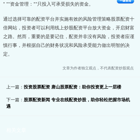
* **资金管理：**只投入可承受损失的资金。
通过选择可靠的配资平台并实施有效的风险管理策略股票配资十
倍网站，投资者可以利用线上炒股配资平台放大资金，开启财富
之路。然而，重要的是要记住，配资并非没有风险，投资者应谨
慎行事，并根据自己的财务状况和风险承受能力做出明智的决
定。
文章为作者独立观点，不代表配资炒股观点
上一篇：
投资股票配资 唐山股票配资：助你投资更上一层楼
下一篇：
股票配资新闻 专业在线配资炒股，助你轻松把握市场机
遇
相关文章