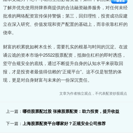
了解并优先使用持牌券商提供的合法融资融券服务，对任何未经
批准的网络配资宣传保持警惕；第三，回归理性，投资成功应建
立在深入研究、价值发现和资产配置的基础上，而非依靠杠杆的
侥幸。
财富的积累犹如树木生长，需要扎实的根基与时间的沉淀。在波
谲云诡的资本市场中25522股票配资，抵御住杠杆的即时诱惑，
坚守合规安全的底线，通过不断提升自身的认知水平来获取回
报，才是投资者最值得信赖的“正规平台”。这不仅是智慧的体
现，更是对自身财富与未来的一份深沉责任。
文章为作者独立观点，不代表配资炒股观点
上一篇：
哪些股票配过股 张掖股票配资：助力投资，提升收益
下一篇：
上海股票配资平台哪家好？正规安全公司推荐