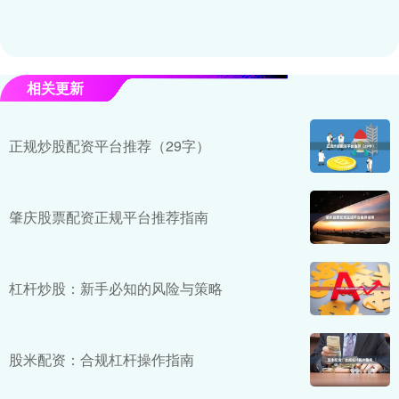
相关更新
正规炒股配资平台推荐（29字）
肇庆股票配资正规平台推荐指南
杠杆炒股：新手必知的风险与策略
股米配资：合规杠杆操作指南