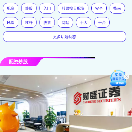
配资
炒股
入门
股票按天配资
安全
指南
风险
杠杆
股票
网站
十大
平台
更多话题动态
配资炒股