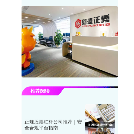
推荐阅读
正规股票杠杆公司推荐｜安
全合规平台指南