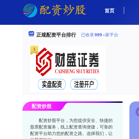
首页
正规配资平台排行
已收录
999
+家平台
配资炒股
配资炒股平台，为您提供安全、快捷的
股票配资服务，线上配资查询便捷，可靠的
配资平台助力您的配资之路。选择我们，让