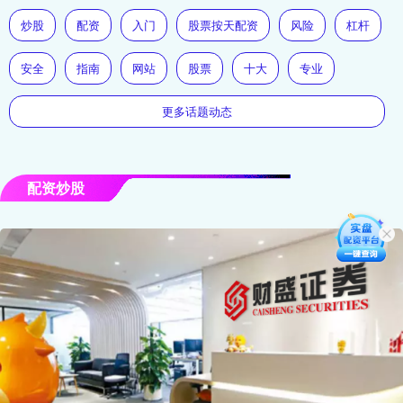
炒股
配资
入门
股票按天配资
风险
杠杆
安全
指南
网站
股票
十大
专业
更多话题动态
配资炒股