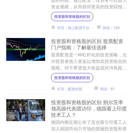
资金规模，从而获得更高的投资回报。
* **安全可靠：**持有监管机构颁发的
投资股和资格股的区别
合法牌照，确保您....
栏目：线上配资平台
阅读：169
投资股和资格股的区别 股票配资
门户指南：了解最佳选择
股票配资是一种杠杆化的投资策略，允
许投资者借入资金以增加其投资组合的
规模。对于希望放大收益或对冲风险的
投资者来说，这是一个有吸引力的选
投资股和资格股的区别
择。 1. 规范合法：选择....
栏目：配资炒股
阅读：81
投资股和资格股的区别 朔尔茨率
领高级代表团访印，德国看上印度
技术工人？
德国内阁近期公布了旨在吸引印度工人
加入德国劳动力市场的措施投资股和资