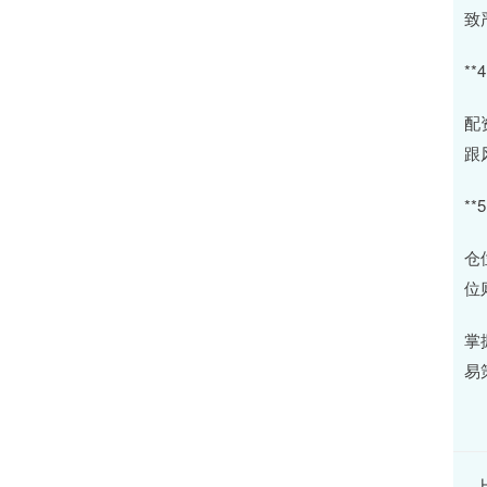
致
*
配
跟
**
仓
位
掌
易